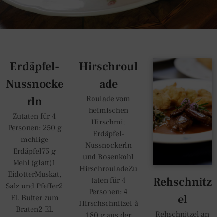
Erdäpfel-
Hirschroul
Nussnocke
ade
rln
Roulade vom
heimischen
Zutaten für 4
Hirschmit
Personen: 250 g
Erdäpfel-
mehlige
Nussnockerln
Erdäpfel75 g
und Rosenkohl
Mehl (glatt)1
HirschrouladeZu
EidotterMuskat,
Rehschnitz
taten für 4
Salz und Pfeffer2
Personen: 4
el
EL Butter zum
Hirschschnitzel à
Braten2 EL
Rehschnitzel an
180 g aus der