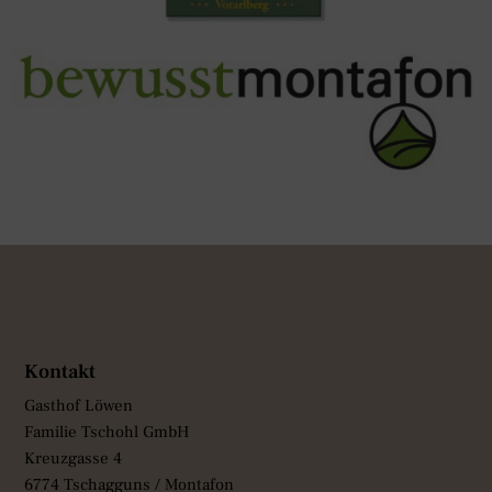
Kontakt
Gasthof Löwen
Familie Tschohl GmbH
Kreuzgasse 4
6774 Tschagguns / Montafon