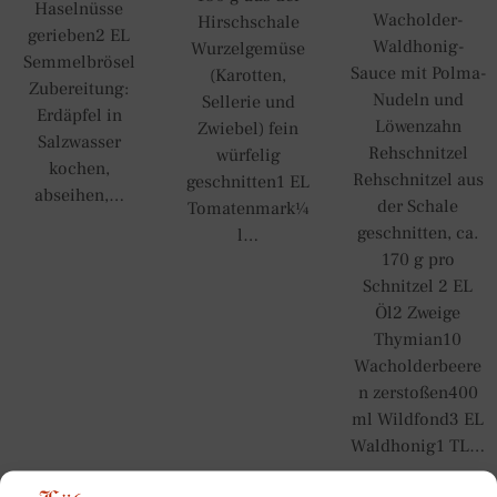
Haselnüsse
Wacholder-
Hirschschale
gerieben2 EL
Waldhonig-
Wurzelgemüse
Semmelbrösel
Sauce mit Polma-
(Karotten,
Zubereitung:
Nudeln und
Sellerie und
Erdäpfel in
Löwenzahn
Zwiebel) fein
Salzwasser
Rehschnitzel
würfelig
kochen,
Rehschnitzel aus
geschnitten1 EL
abseihen,…
der Schale
Tomatenmark¼
geschnitten, ca.
Read more
l…
170 g pro
Read more
Schnitzel 2 EL
Öl2 Zweige
Thymian10
Wacholderbeere
n zerstoßen400
ml Wildfond3 EL
Waldhonig1 TL…
Read more