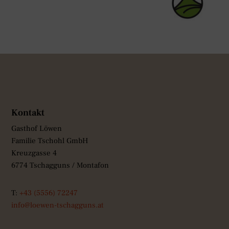
Kontakt
Gasthof Löwen
Familie Tschohl GmbH
Kreuzgasse 4
6774 Tschagguns / Montafon
T:
+43 (5556) 72247
info@loewen-tschagguns.at